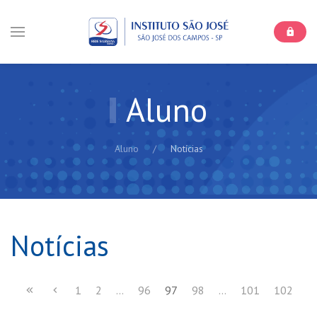
Aluno
Aluno
Notícias
Notícias
1
2
...
96
97
98
...
101
102