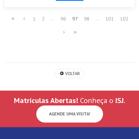
1
2
...
96
97
98
...
101
102
VOLTAR
Matrículas Abertas!
Conheça o
ISJ
.
AGENDE UMA VISITA!