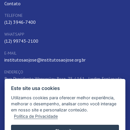
Contato
TELEFONE
(12) 3946-7400
WHATSAPP
(12) 99743-2100
E-MAIL
institutosaojose@institutosaojose.org.br
ENDEREÇO
Rua Presidente Wenceslau Braz, 75 / 161 - Jardim Esplanada,
São José dos Campos, SP, 12242-780, Brasil
Este site usa cookies
Utilizamos cookies para oferecer melhor experiência,
melhorar o desempenho, analisar como você interage
em nosso site e personalizar conteúdo.
Política de Privacidade
© 2012-2026. Instituto São José | Educação de qualidade. Todos os